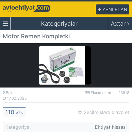
YENİ ELAN
Kateqoriyalar
Axtar
Motor Remen Kompletki
Bakı
Elanın nömrəsi: 13518
17.02.2025
110
Seçilmişlərə əlavə et
AZN
Kategoriya
Ehtiyat hissəsi