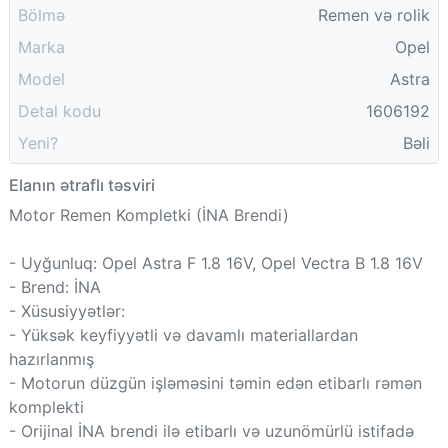
Bölmə
Remen və rolik
Marka
Opel
Model
Astra
Detal kodu
1606192
Yeni?
Bəli
Elanın ətraflı təsviri
Motor Remen Kompletki (İNA Brendi)
- Uyğunluq: Opel Astra F 1.8 16V, Opel Vectra B 1.8 16V
- Brend: İNA
- Xüsusiyyətlər:
- Yüksək keyfiyyətli və davamlı materiallardan
hazırlanmış
- Motorun düzgün işləməsini təmin edən etibarlı rəmən
komplekti
- Orijinal İNA brendi ilə etibarlı və uzunömürlü istifadə