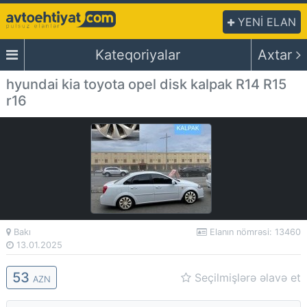
YENİ ELAN
Kateqoriyalar
Axtar
hyundai kia toyota opel disk kalpak R14 R15
r16
Bakı
Elanın nömrəsi: 13460
13.01.2025
53
Seçilmişlərə əlavə et
AZN