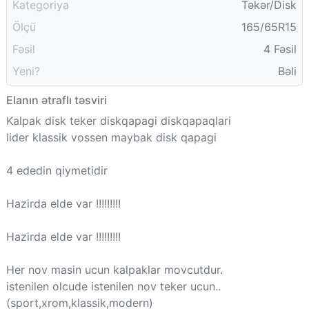
Kategoriya
Təkər/Disk
Ölçü
165/65R15
Fəsil
4 Fəsil
Yeni?
Bəli
Elanın ətraflı təsviri
Kalpak disk teker diskqapagi diskqapaqlari
lider klassik vossen maybak disk qapagi
4 ededin qiymetidir
Hazirda elde var !!!!!!!!!
Hazirda elde var !!!!!!!!!
Her nov masin ucun kalpaklar movcutdur.
istenilen olcude istenilen nov teker ucun..
(sport,xrom,klassik,modern)