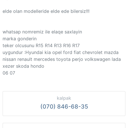
elde olan modelleride elde ede bilersiz!!!
whatsap nomremiz ile elaqe saxlayin
marka gonderin
teker olcusunu R15 R14 R13 R16 R17
uygundur :Hyundai kia opel ford fiat chevrolet mazda
nissan renault mercedes toyota perjo volkswagen lada
xezer skoda hondo
06 07
kalpak
(070) 846-68-35