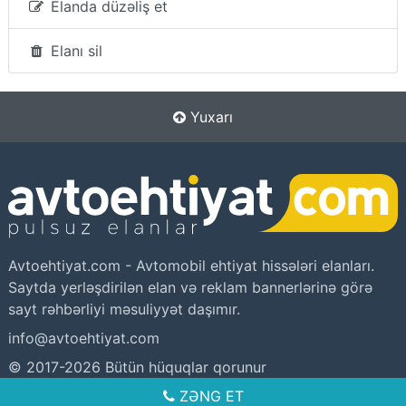
Elanda düzəliş et
Elanı sil
Yuxarı
Avtoehtiyat.com - Avtomobil ehtiyat hissələri elanları.
Saytda yerləşdirilən elan və reklam bannerlərinə görə
sayt rəhbərliyi məsuliyyət daşımır.
info@avtoehtiyat.com
© 2017-2026 Bütün hüquqlar qorunur
Site by
webline.az
ZƏNG ET