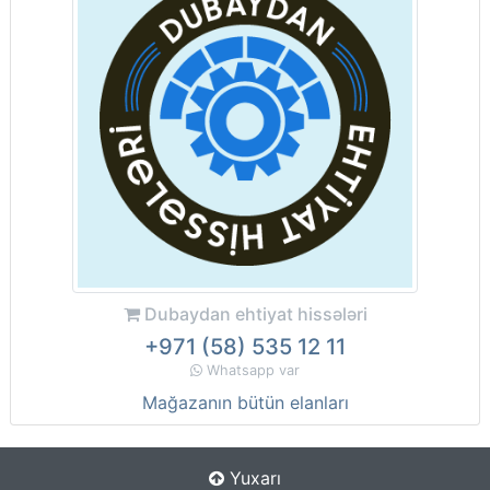
Dubaydan ehtiyat hissələri
+971 (58) 535 12 11
Whatsapp var
Mağazanın bütün elanları
Yuxarı