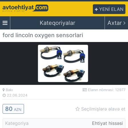
YENİ ELAN
Kateqoriyalar
Axtar
ford lincoln oxygen sensorlari
Bakı
Elanın nömrəsi: 12977
22.06.2024
80
Seçilmişlərə əlavə et
AZN
Kategoriya
Ehtiyat hissəsi