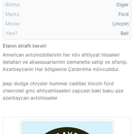
Bölmə
Digər
Marka
Ford
Model
Lincoln
Yeni?
Bəli
Elanın ətraflı təsviri
American avtomobillerinin her növ ehtiyyat hissələri
detallari ve aksessuarlarinin zemanetle satişi ve sifarişi.
Azərbaycanın Hər bölgəsinə Çatdırılma mövcuddur.
jeep dodge chrysler hummer cadillac lincoln ford
chevrolet gmc ehtiyathisseleri zapcast baki baku aze
azerbaycan avtohisseler