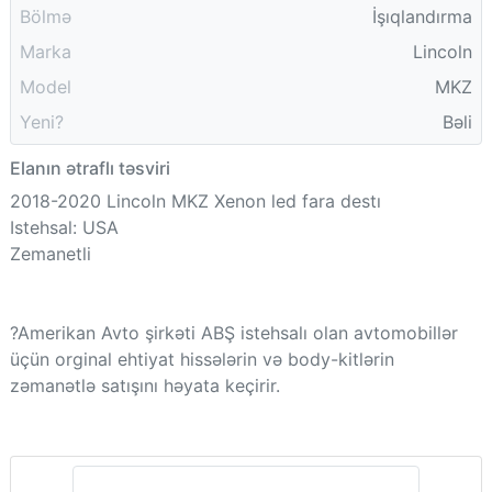
Bölmə
İşıqlandırma
Marka
Lincoln
Model
MKZ
Yeni?
Bəli
Elanın ətraflı təsviri
2018-2020 Lincoln MKZ Xenon led fara destı
Istehsal: USA
Zemanetli
?Amerikan Avto şirkəti ABŞ istehsalı olan avtomobillər
üçün orginal ehtiyat hissələrin və body-kitlərin
zəmanətlə satışını həyata keçirir.