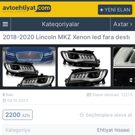
YENİ ELAN
Kateqoriyalar
Axtar
2018-2020 Lincoln MKZ Xenon led fara destı
Bakı
Elanın nömrəsi: 12273
09.10.2023
2200
Seçilmişlərə əlavə et
AZN
Kategoriya
Ehtiyat hissəsi