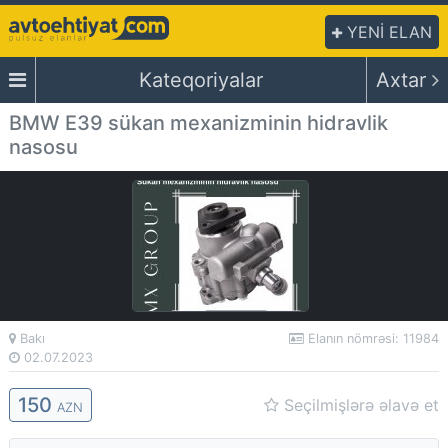
YENİ ELAN
Kateqoriyalar
Axtar
BMW E39 sükan mexanizminin hidravlik
nasosu
Bakı
Elanın nömrəsi: 11984
02.07.2023
150
Seçilmişlərə əlavə et
AZN