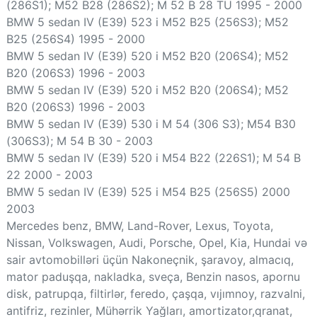
(286S1); M52 B28 (286S2); M 52 B 28 TU 1995 - 2000
BMW 5 sedan IV (E39) 523 i M52 B25 (256S3); M52
B25 (256S4) 1995 - 2000
BMW 5 sedan IV (E39) 520 i M52 B20 (206S4); M52
B20 (206S3) 1996 - 2003
BMW 5 sedan IV (E39) 520 i M52 B20 (206S4); M52
B20 (206S3) 1996 - 2003
BMW 5 sedan IV (E39) 530 i M 54 (306 S3); M54 B30
(306S3); M 54 B 30 - 2003
BMW 5 sedan IV (E39) 520 i M54 B22 (226S1); M 54 B
22 2000 - 2003
BMW 5 sedan IV (E39) 525 i M54 B25 (256S5) 2000
2003
Mercedes benz, BMW, Land-Rover, Lexus, Toyota,
Nissan, Volkswagen, Audi, Porsche, Opel, Kia, Hundai və
sair avtomobilləri üçün Nakoneçnik, şaravoy, almacıq,
mator paduşqa, nakladka, sveça, Benzin nasos, apornu
disk, patrupqa, filtirlər, feredo, çaşqa, vıjımnoy, razvalni,
antifriz, rezinler, Mühərrik Yağları, amortizator,qranat,