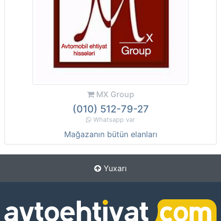
MX Group
(010) 512-79-27
Whatsapp var
Mağazanın bütün elanları
Yuxarı