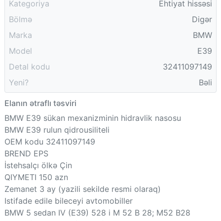
Kategoriya
Ehtiyat hissəsi
Bölmə
Digər
Marka
BMW
Model
E39
Detal kodu
32411097149
Yeni?
Bəli
Elanın ətraflı təsviri
BMW E39 sükan mexanizminin hidravlik nasosu
BMW E39 rulun qidrousiliteli
OEM kodu 32411097149
BREND EPS
İstehsalçı ölkə Çin
QIYMETI 150 azn
Zemanet 3 ay (yazili sekilde resmi olaraq)
Istifade edile bileceyi avtomobiller
BMW 5 sedan IV (E39) 528 i M 52 B 28; M52 B28