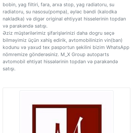
bobin, yag filtiri, fara, arxa stop, yag radiatoru, su
radiatoru, su nasosu(pompa), əyləc bəndi (kalodka
nakladka) və digər original ehtiyyat hisselerinin topdan
və parakəndə satışı.
Əziz müştərilərimiz şifarişlərinizi daha dogru seçə
bilməyimiz üçün xahiş edirik, avtomobilinizin vin(ban)
kodunu və yaxud tex pasportun şekilini bizim WhatsApp
nömremize gönderəsiniz. M_X Group autoparts
avtomobil ehtiyat hissələrinin topdan və parakəndə
satışı.