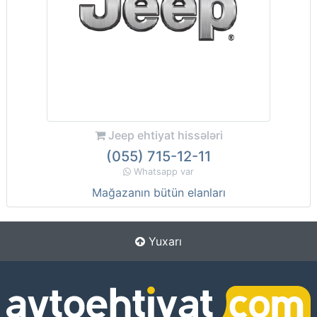
Jeep ehtiyat hissələri
(055) 715-12-11
Whatsapp var
Mağazanın bütün elanları
Yuxarı