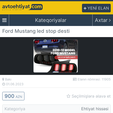
YENİ ELAN
Kateqoriyalar
Axtar
Ford Mustang led stop desti
Bakı
Elanın nömrəsi: 11905
01.06.2023
900
Seçilmişlərə əlavə et
AZN
Kategoriya
Ehtiyat hissəsi