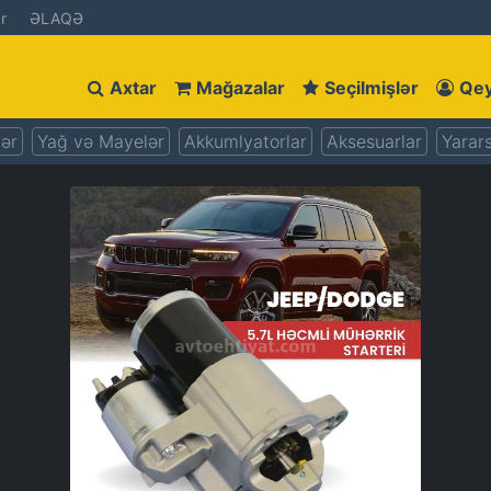
r
ƏLAQƏ
Axtar
Mağazalar
Seçilmişlər
Qey
lər
Yağ və Mayelər
Akkumlyatorlar
Aksesuarlar
Yarars