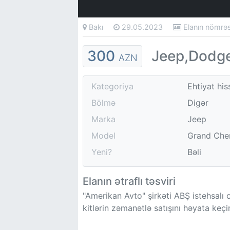
Bakı
29.05.2023
Elanın nömrə
300
Jeep,Dodge 
AZN
Kategoriya
Ehtiyat his
Bölmə
Digər
Marka
Jeep
Model
Grand Che
Yeni?
Bəli
Elanın ətraflı təsviri
"Amerikan Avto" şirkəti ABŞ istehsalı 
kitlərin zəmanətlə satışını həyata keçir