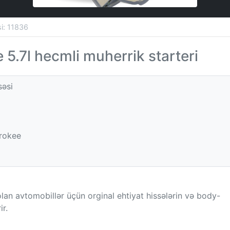
si: 11836
5.7l hecmli muherrik starteri
səsi
rokee
olan avtomobillər üçün orginal ehtiyat hissələrin və body-
ir.