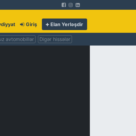
diyyat
Giriş
Elan Yerləşdir
ız avtomobillər
Digər hissələr