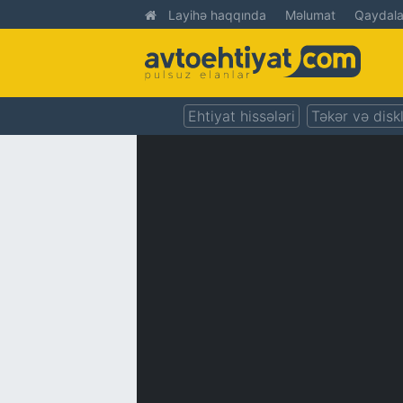
Layihə haqqında
Məlumat
Qaydala
Ehtiyat hissələri
Təkər və disk