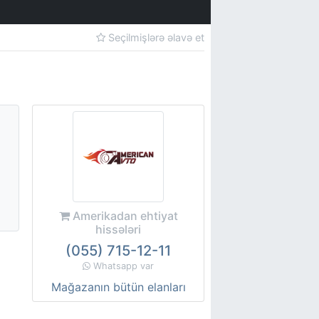
Seçilmişlərə əlavə et
Amerikadan ehtiyat
hissələri
(055) 715-12-11
Whatsapp var
Mağazanın bütün elanları