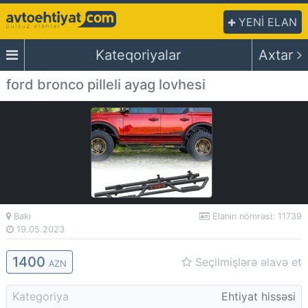
YENİ ELAN
Kateqoriyalar
Axtar
ford bronco pilleli ayag lovhesi
Bakı
Elanın nömrəsi: 11739
19.05.2023
1400
Seçilmişlərə əlavə et
AZN
Kategoriya
Ehtiyat hissəsi