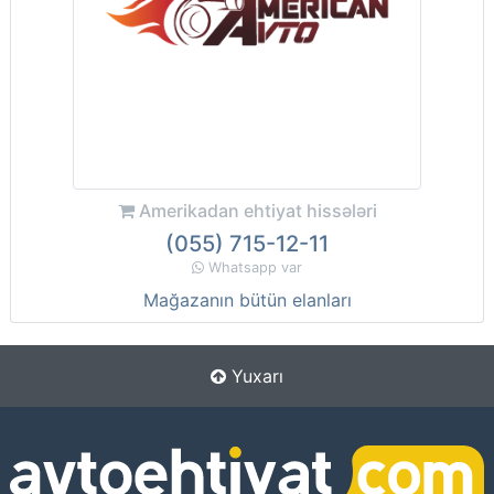
Amerikadan ehtiyat hissələri
(055) 715-12-11
Whatsapp var
Mağazanın bütün elanları
Yuxarı