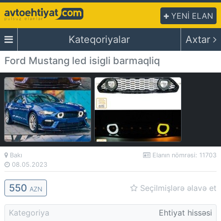
YENİ ELAN
Kateqoriyalar
Axtar
Ford Mustang led isigli barmaqliq
Bakı
Elanın nömrəsi: 11703
08.05.2023
550
Seçilmişlərə əlavə et
AZN
Kategoriya
Ehtiyat hissəsi