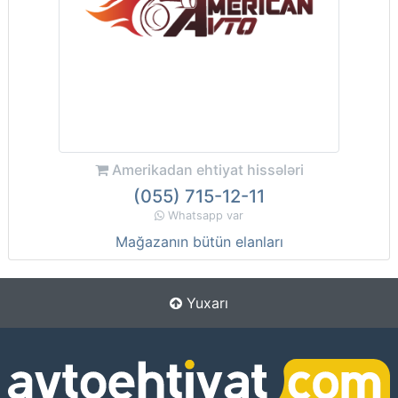
Amerikadan ehtiyat hissələri
(055) 715-12-11
Whatsapp var
Mağazanın bütün elanları
Yuxarı