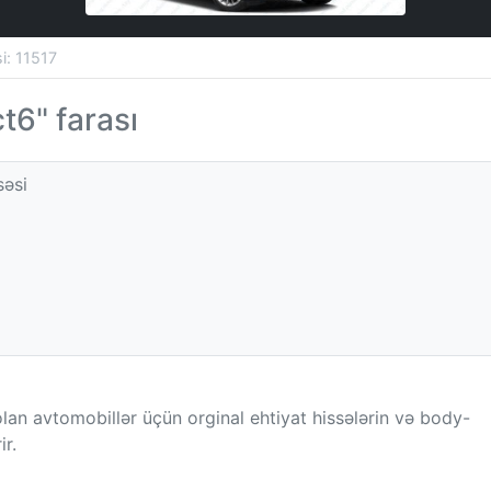
si: 11517
ct6" farası
səsi
olan avtomobillər üçün orginal ehtiyat hissələrin və body-
ir.