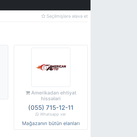
Seçilmişlərə əlavə et
Amerikadan ehtiyat
hissələri
(055) 715-12-11
Whatsapp var
Mağazanın bütün elanları