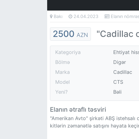
Bakı
24.04.2023
Elanın nömrə
2500
"Cadillac 
AZN
Kategoriya
Ehtiyat his
Bölmə
Digər
Marka
Cadillac
Model
CTS
Yeni?
Bəli
Elanın ətraflı təsviri
"Amerikan Avto" şirkəti ABŞ istehsalı 
kitlərin zəmanətlə satışını həyata keçir