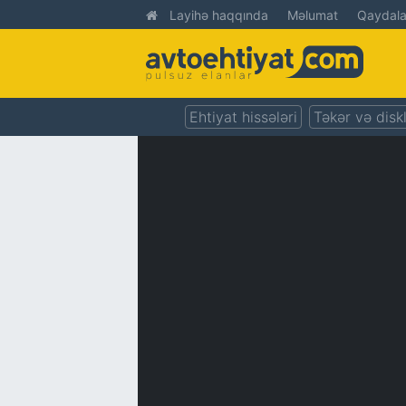
Layihə haqqında
Məlumat
Qaydala
Ehtiyat hissələri
Təkər və disk