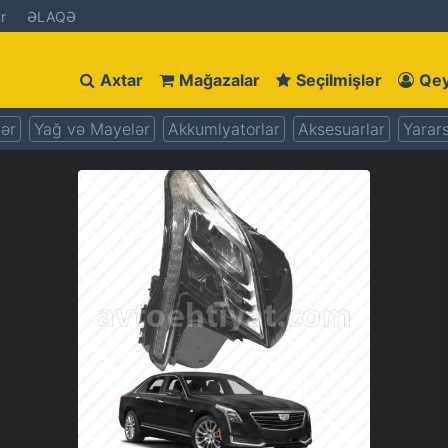
r
ƏLAQƏ
Axtar
Mağazalar
Seçilmişlər
Qey
lər
Yağ və Mayelər
Akkumlyatorlar
Aksesuarlar
Yarars