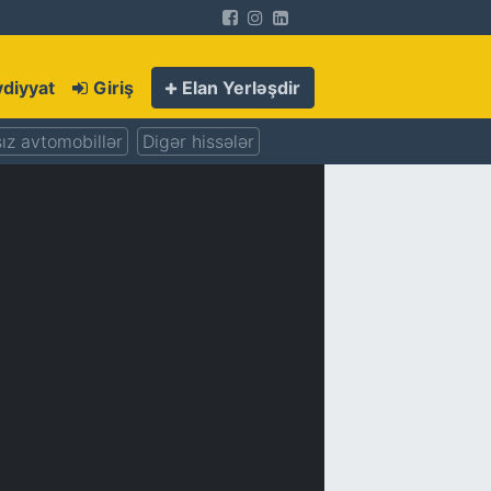
diyyat
Giriş
Elan Yerləşdir
ız avtomobillər
Digər hissələr