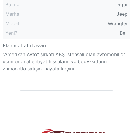
Bölmə
Digər
Marka
Jeep
Model
Wrangler
Yeni?
Bəli
Elanın ətraflı təsviri
"Amerikan Avto" şirkəti ABŞ istehsalı olan avtomobillər
üçün orginal ehtiyat hissələrin və body-kitlərin
zəmanətlə satışını həyata keçirir.