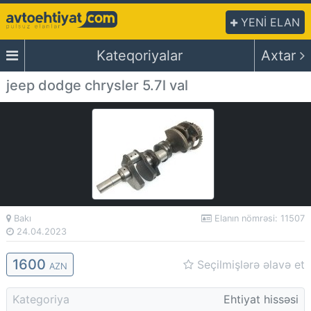
YENİ ELAN
Kateqoriyalar
Axtar
jeep dodge chrysler 5.7l val
Bakı
Elanın nömrəsi: 11507
24.04.2023
1600
Seçilmişlərə əlavə et
AZN
Kategoriya
Ehtiyat hissəsi