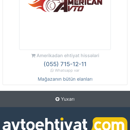
Amerikadan ehtiyat hissələri
(055) 715-12-11
Whatsapp var
Mağazanın bütün elanları
Yuxarı