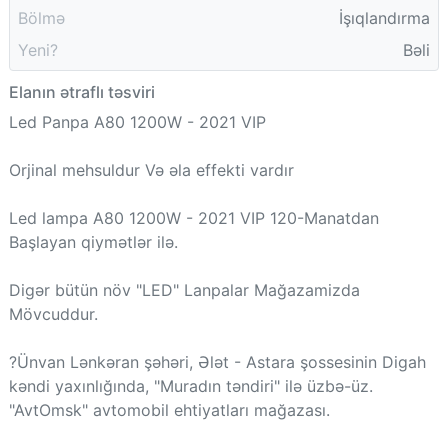
Bölmə
İşıqlandırma
Yeni?
Bəli
Elanın ətraflı təsviri
Led Panpa A80 1200W - 2021 VIP
Orjinal mehsuldur Və əla effekti vardır
Led lampa A80 1200W - 2021 VIP 120-Manatdan
Başlayan qiymətlər ilə.
Digər bütün növ "LED" Lanpalar Mağazamizda
Mövcuddur.
?Ünvan Lənkəran şəhəri, Ələt - Astara şossesinin Digah
kəndi yaxınlığında, "Muradın təndiri" ilə üzbə-üz.
"AvtOmsk" avtomobil ehtiyatları mağazası.