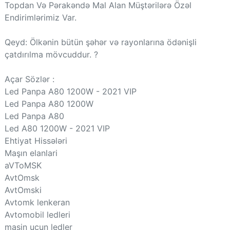
Topdan Və Pərakəndə Mal Alan Müştərilərə Özəl
Endirimlərimiz Var.
Qeyd: Ölkənin bütün şəhər və rayonlarına ödənişli
çatdırılma mövcuddur. ?
Açar Sözlər :
Led Panpa A80 1200W - 2021 VIP
Led Panpa A80 1200W
Led Panpa A80
Led A80 1200W - 2021 VIP
Ehtiyat Hissələri
Maşın elanlari
aVToMSK
AvtOmsk
AvtOmski
Avtomk lenkeran
Avtomobil ledleri
masin ucun ledler