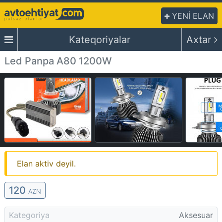
YENİ ELAN
Kateqoriyalar
Axtar
Led Panpa A80 1200W
Elan aktiv deyil.
120
AZN
Kategoriya
Aksesuar