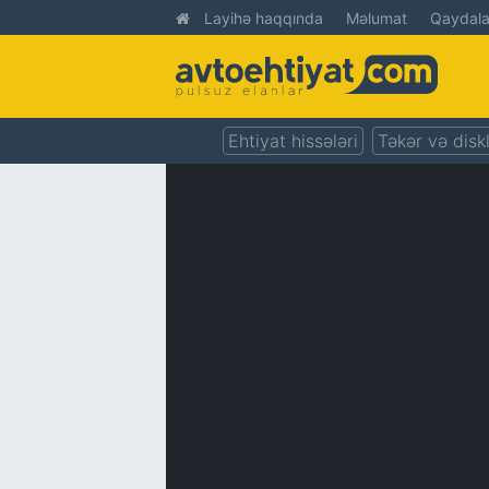
Layihə haqqında
Məlumat
Qaydala
Ehtiyat hissələri
Təkər və disk