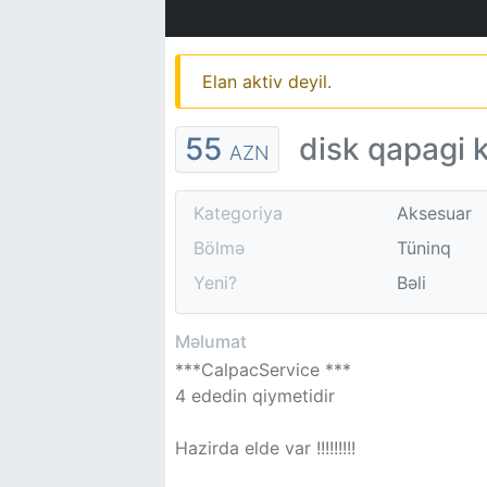
Elan aktiv deyil.
55
disk qapagi 
AZN
Kategoriya
Aksesuar
Bölmə
Tüninq
Yeni?
Bəli
Məlumat
***CalpacService ***
4 ededin qiymetidir
Hazirda elde var !!!!!!!!!