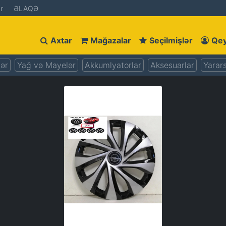
r
ƏLAQƏ
Axtar
Mağazalar
Seçilmişlər
Qey
lər
Yağ və Mayelər
Akkumlyatorlar
Aksesuarlar
Yarars