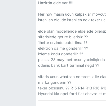
Hazirda elde var !!!!!!!!!
Her nov masin ucun kalpaklar movcut
istenilen olcude istenilen nov teker uc
elde olan modelleride elde ede bilersi
sifarislede getire bilerisiz ??
1hefte erzinde catdirilma ??
elektron qaime gonderilir ??
izleme kodu gonderilir ??
pulsuz 28 may metrosun yaxinliqinda te
odenis bank kart terminal negd ??
sifaris ucun whatsap nomremiz ile ela
marka gonderin ??
teker olcusunu ?? R15 R14 R13 R16 R1
Hyundai kia opel ford fiat chevrolet