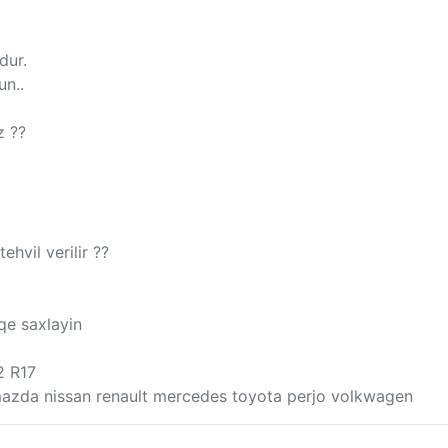
dur.
un..
z ??
hvil verilir ??
qe saxlayin
2 R17
 mazda nissan renault mercedes toyota perjo volkwagen