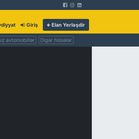
diyyat
Giriş
Elan Yerləşdir
ız avtomobillər
Digər hissələr