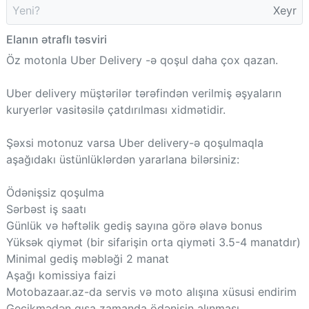
Yeni?
Xeyr
Elanın ətraflı təsviri
Öz motonla Uber Delivery -ə qoşul daha çox qazan.
Uber delivery müştərilər tərəfindən verilmiş əşyaların
kuryerlər vasitəsilə çatdırılması xidmətidir.
Şəxsi motonuz varsa Uber delivery-ə qoşulmaqla
aşağıdakı üstünlüklərdən yararlana bilərsiniz:
Ödənişsiz qoşulma
Sərbəst iş saatı
Günlük və həftəlik gediş sayına görə əlavə bonus
Yüksək qiymət (bir sifarişin orta qiyməti 3.5-4 manatdır)
Minimal gediş məbləği 2 manat
Aşağı komissiya faizi
Motobazaar.az-da servis və moto alışına xüsusi endirim
Gecikmədən qısa zamanda ödənişin alınması