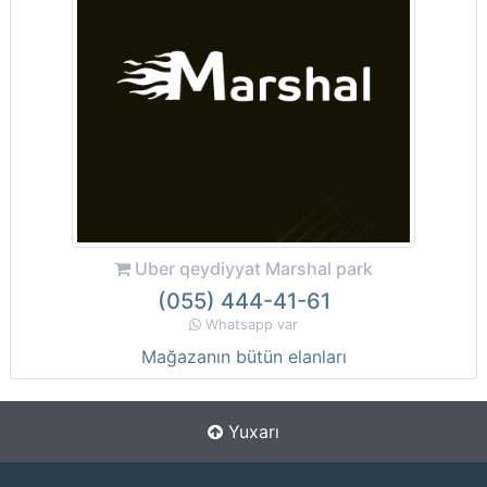
Uber qeydiyyat Marshal park
(055) 444-41-61
Whatsapp var
Mağazanın bütün elanları
Yuxarı