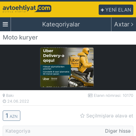
YENİ ELAN
Kateqoriyalar
Axtar
Moto kuryer
Bakı
Elanın nömrəsi: 10170
24.06.2022
1
Seçilmişlərə əlavə et
AZN
Kategoriya
Digər hissə