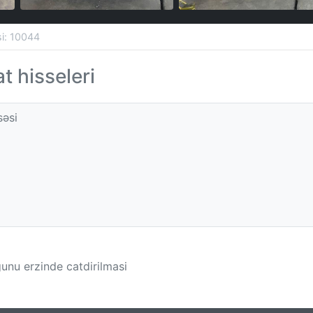
əsi: 10044
t hisseleri
səsi
gunu erzinde catdirilmasi