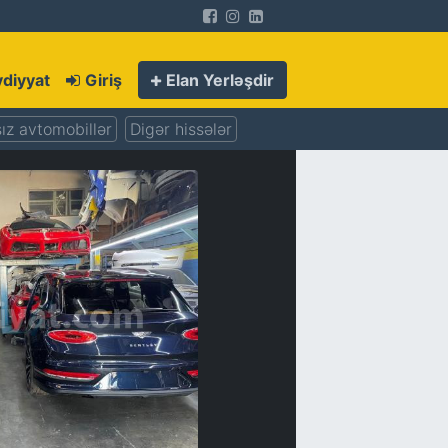
diyyat
Giriş
Elan Yerləşdir
ız avtomobillər
Digər hissələr