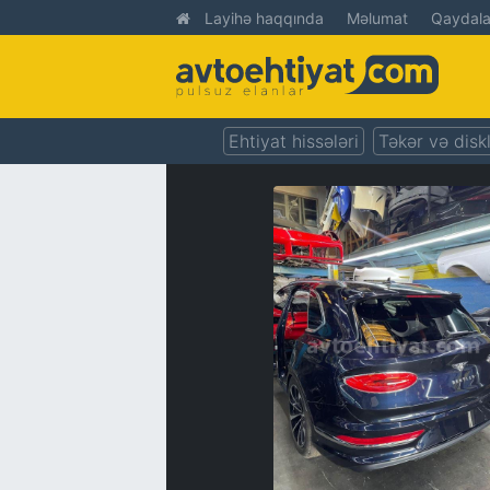
Layihə haqqında
Məlumat
Qaydala
Ehtiyat hissələri
Təkər və disk