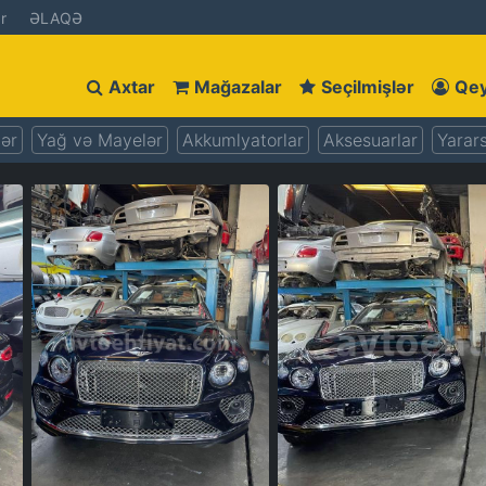
r
ƏLAQƏ
Axtar
Mağazalar
Seçilmişlər
Qey
lər
Yağ və Mayelər
Akkumlyatorlar
Aksesuarlar
Yarars