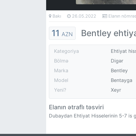
Bakı
26.05.2022
Elanın nömr
11
Bentley ehtiya
AZN
Kategoriya
Ehtiyat his
Bölmə
Digər
Marka
Bentley
Model
Bentayga
Yeni?
Xeyr
Elanın ətraflı təsviri
Dubaydan Ehtiyat Hisselerinin 5-7 is 