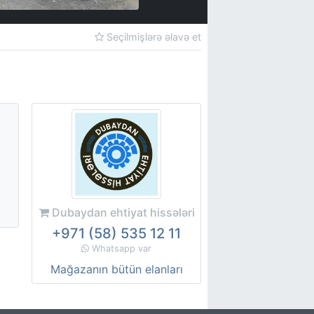
Seçilmişlərə əlavə et
Dubaydan ehtiyat hissələri
+971 (58) 535 12 11
Whatsapp var
Mağazanın bütün elanları